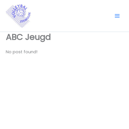
Ga
naar
de
inhoud
ABC Jeugd
No post found!