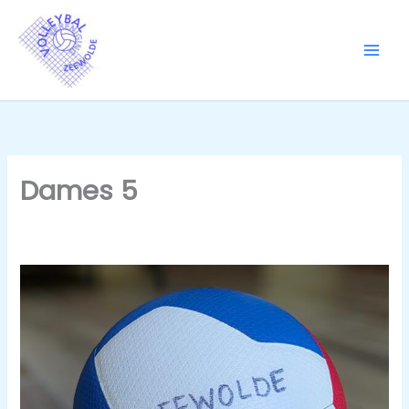
Ga
naar
de
inhoud
Dames 5