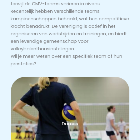
terwijl de CMV-teams variëren in niveau.
Recentelijk hebben verschillende teams
kampioenschappen behaald, wat hun competitieve
kracht benadrukt. De vereniging is actief in het
organiseren van wedstrijden en trainingen, en biedt
een levendige gemeenschap voor
volleybalenthousiastelingen.
Wil je meer weten over een specifiek team of hun
prestaties?
Dames