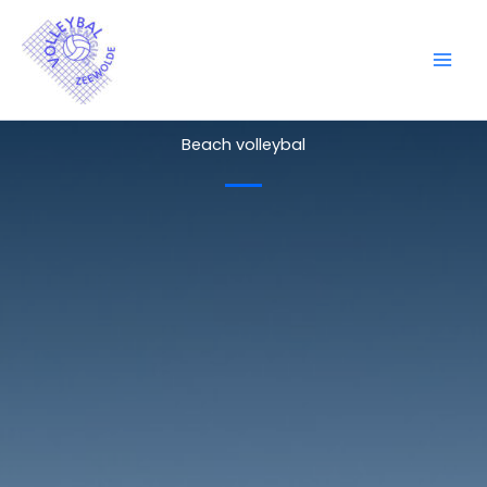
Ga
naar
de
inhoud
Beach volleybal