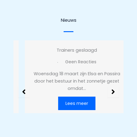
Nieuws
Trainers geslaagd
Geen Reacties
Woensdag 18 maart zijn Elsa en Passira
B
t:
door het bestuur in het zonnetje gezet
omdat…
Lees meer