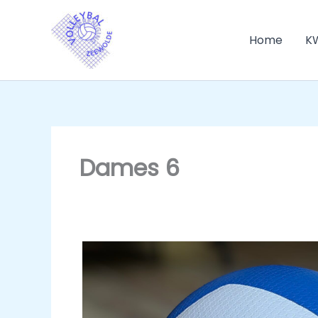
Ga
naar
Home
K
de
inhoud
Dames 6